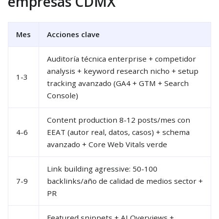
empresas CDMX
Mes
Acciones clave
Auditoría técnica enterprise + competidor
analysis + keyword research nicho + setup
1-3
tracking avanzado (GA4 + GTM + Search
Console)
Content production 8-12 posts/mes con
4-6
EEAT (autor real, datos, casos) + schema
avanzado + Core Web Vitals verde
Link building agressive: 50-100
7-9
backlinks/año de calidad de medios sector +
PR
Featured snippets + AI Overviews +