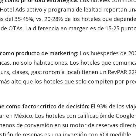
ng como prioridad estratégica:
Los hoteles con moto
Hotel Ads activo y programa de lealtad reportan un
as del 35-45%, vs. 20-28% de los hoteles que depend
de OTAs. La diferencia en margen es de 15-25 punt
s como producto de marketing:
Los huéspedes de 20
icas, no solo habitaciones. Los hoteles que comuni
ours, clases, gastronomía local) tienen un RevPAR 2
ás alto que los hoteles que solo compiten por pre
ne como factor crítico de decisión:
El 93% de los viaj
r en México. Los hoteles con calificación de Google i
menos de conversión en su motor de reservas direc
stión de reseñas es una inversión con ROI medible.