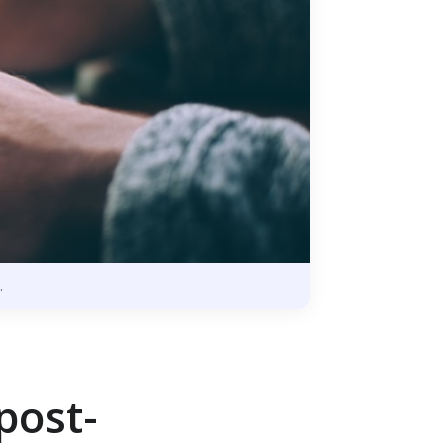
.
post-