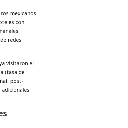
jeros mexicanos
oteles con
emanales
sde redes
a visitaron el
a (tasa de
mail post-
 adicionales.
es