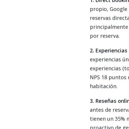
1. Direct booki
propio, Google 
reservas direct
principalmente 
por reserva.
2. Experiencia
experiencias ún
experiencias (t
NPS 18 puntos m
habitación.
3. Reseñas onli
antes de reserva
tienen un 35% 
proactivo de ge