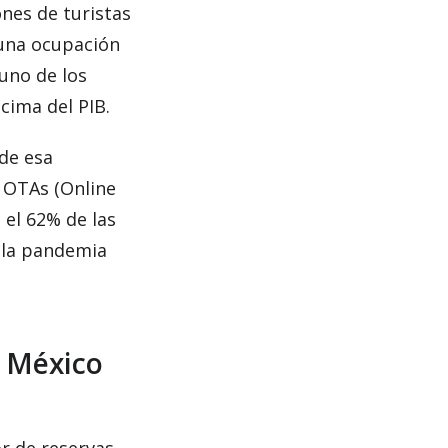
ones de turistas
y una ocupación
 uno de los
cima del PIB.
 de esa
 OTAs (Online
 el 62% de las
e la pandemia
l México