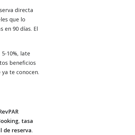
serva directa
les que lo
 en 90 días. El
 5-10%, late
tos beneficios
 ya te conocen.
RevPAR
Booking
,
tasa
l de reserva
.