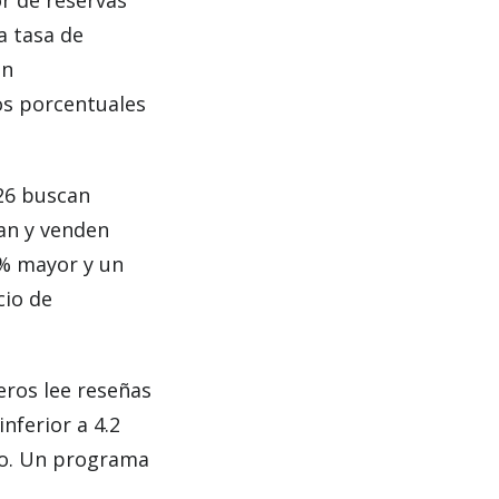
r de reservas
a tasa de
en
os porcentuales
26 buscan
can y venden
2% mayor y un
cio de
eros lee reseñas
nferior a 4.2
to. Un programa