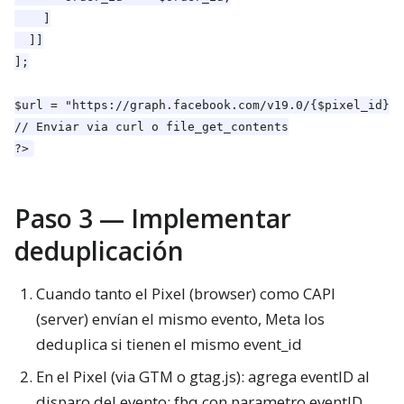
    ]

  ]]

];

$url = "https://graph.facebook.com/v19.0/{$pixel_id}/e
// Enviar via curl o file_get_contents

?>
Paso 3 — Implementar
deduplicación
Cuando tanto el Pixel (browser) como CAPI
(server) envían el mismo evento, Meta los
deduplica si tienen el mismo event_id
En el Pixel (via GTM o gtag.js): agrega eventID al
disparo del evento: fbq con parametro eventID