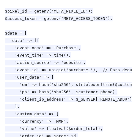
$pixel_id = getenv('META_PIXEL_ID');

$access_token = getenv('META_ACCESS_TOKEN');

$data = [

  'data' => [[

    'event_name' => 'Purchase',

    'event_time' => time(),

    'action_source' => 'website',

    'event_id' => uniqid('purchase_'),  // Para dedupl
    'user_data' => [

      'em' => hash('sha256', strtolower(trim($customer
      'ph' => hash('sha256', $customer_phone),

      'client_ip_address' => $_SERVER['REMOTE_ADDR'],

    ],

    'custom_data' => [

      'currency' => 'MXN',

      'value' => floatval($order_total),

      'order_id' => $order_id,
