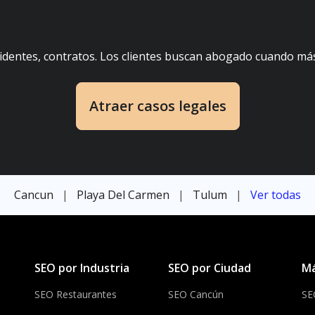
roblemas legales requieren acción inmedia
cidentes, contratos. Los clientes buscan abogado cuando más
Atraer casos legales
Cancun
|
Playa Del Carmen
|
Tulum
|
Ver todas
SEO por Industria
SEO por Ciudad
Má
SEO Restaurantes
SEO Cancún
SE