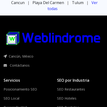
Cancun
|
Playa Del Carmen
|
Tulum
|
Ver
todas
Cancún, México
Contáctanos
Servicios
SEO por Industria
Posicionamiento SEO
SEO Restaurantes
SEO Local
SEO Hoteles