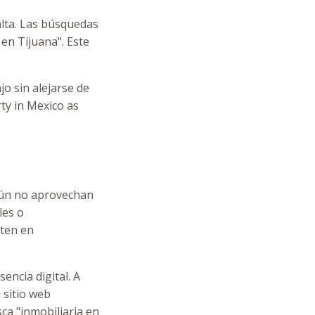
alta. Las búsquedas
 en Tijuana". Este
o sin alejarse de
rty in Mexico as
aún no aprovechan
les o
rten en
encia digital. A
 sitio web
ca "inmobiliaria en