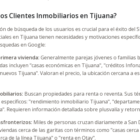
os Clientes Inmobiliarios en Tijuana?
ón de búsqueda de los usuarios es crucial para el éxito del S
ciales en Tijuana tienen necesidades y motivaciones específi
squedas en Google:
rimera vivienda:
Generalmente parejas jóvenes o familias 
as incluyen "casas económicas en Tijuana", "créditos Infona
uevos Tijuana". Valoran el precio, la ubicación cercana a esc
biliarios:
Buscan propiedades para renta o reventa. Sus té
specíficos: "rendimiento inmobiliario Tijuana", "departamen
a". Requieren información detallada sobre plusvalía y retorn
sfronterizos:
Miles de personas cruzan diariamente a San 
iviendas cerca de las garitas con términos como "casas cerca 
ca de la línea Tijuana" o "renta en Otay".