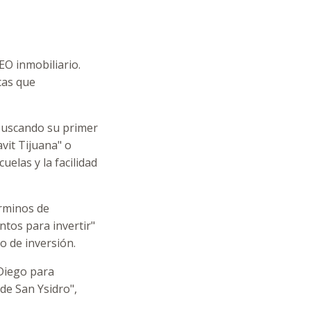
EO inmobiliario.
cas que
buscando su primer
vit Tijuana" o
uelas y la facilidad
rminos de
tos para invertir"
o de inversión.
Diego para
de San Ysidro",