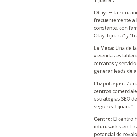
Tijuana".
Otay:
Esta zona in
frecuentemente a E
constante, con fam
Otay Tijuana" y "fr
La Mesa:
Una de la
viviendas establec
cercanas y servici
generar leads de al
Chapultepec:
Zona 
centros comerciales
estrategias SEO de
seguros Tijuana".
Centro:
El centro 
interesados en loc
potencial de reval