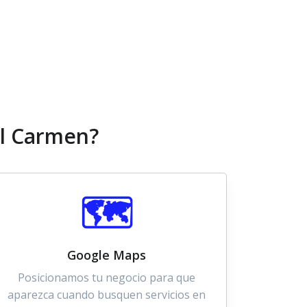
el Carmen?
🗺️
Google Maps
Posicionamos tu negocio para que
aparezca cuando busquen servicios en