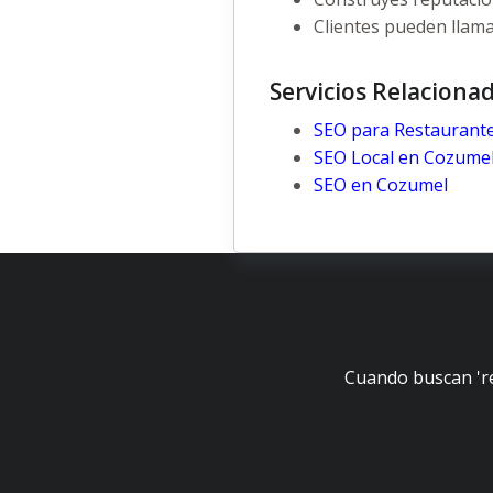
Clientes pueden llam
Servicios Relaciona
SEO para Restaurant
SEO Local en Cozume
SEO en Cozumel
Go
Cuando buscan 'res