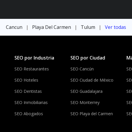
Cancun
|
Playa Del Carmen
|
Tulum
|
Ver todas
SEO por Industria
SEO por Ciudad
Má
SEO Restaurantes
SEO Cancún
SE
SEO Hoteles
SEO Ciudad de México
SE
SEO Dentistas
SEO Guadalajara
SE
SEO Inmobiliarias
SEO Monterrey
SE
SEO Abogados
SEO Playa del Carmen
SE