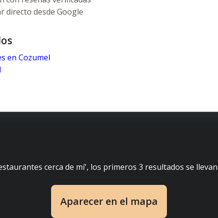
ar directo desde Google
dos
es en Cozumel
l
ogle Maps decide dónde comen miles cada 
taurantes cerca de mí', los primeros 3 resultados se llevan e
Aparecer en el mapa