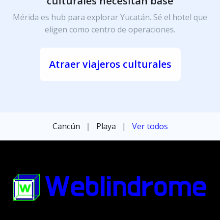
culturales necesitan base
Mérida es hub para explorar Yucatán. Sé el hotel que
eligen como centro de operaciones.
Atraer viajeros culturales
Cancún
|
Playa
|
Ver todos