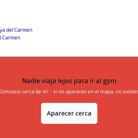
ya del Carmen
el Carmen
Nadie viaja lejos para ir al gym
'Gimnasio cerca de mí' - si no apareces en el mapa, no existes
Aparecer cerca