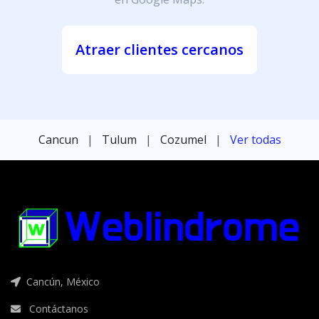
Atraer clientes cercanos
Cancun
|
Tulum
|
Cozumel
|
Ver todas
Cancún, México
Contáctanos