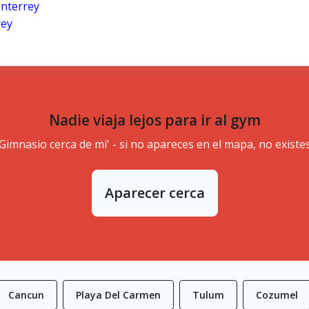
nterrey
rey
Nadie viaja lejos para ir al gym
'Gimnasio cerca de mí' - si no apareces en el mapa, no existes
Aparecer cerca
Cancun
Playa Del Carmen
Tulum
Cozumel