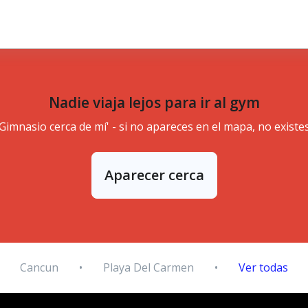
Nadie viaja lejos para ir al gym
'Gimnasio cerca de mí' - si no apareces en el mapa, no existes
Aparecer cerca
Cancun
•
Playa Del Carmen
•
Ver todas