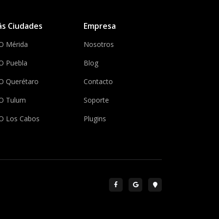
s Ciudades
Empresa
O Mérida
Nosotros
O Puebla
Blog
O Querétaro
Contacto
O Tulum
Soporte
O Los Cabos
Plugins